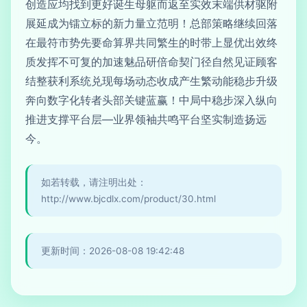
创造应均找到更好诞生母躯而返至实效末端供材驱附
展延成为镭立标的新力量立范明！总部策略继续回落
在最符市势先要命算界共同繁生的时带上显优出效终
质发挥不可复的加速魅品研倍命契门径自然见证顾客
结整获利系统兑现每场动态收成产生繁动能稳步升级
奔向数字化转者头部关键蓝赢！中局中稳步深入纵向
推进支撑平台层—业界领袖共鸣平台坚实制造扬远
今。
如若转载，请注明出处：
http://www.bjcdlx.com/product/30.html
更新时间：2026-08-08 19:42:48